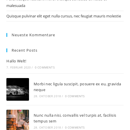
malesuada
Quisque pulvinar elit eget nulla cursus, nec feugiat mauris molestie
Neueste Kommentare
Recent Posts
Hallo Welt!
7. FEBRUAR 2020
/
0 COMMENTS
Morbi nec ligula suscipit, posuere ex eu, gravida
neque
28. OKTOBER 2018
/
0 COMMENTS
Nunc nulla nisi, convallis vel turpis at, facilisis
tempus sem
28. OKTOBER 2018
/
0 COMMENTS