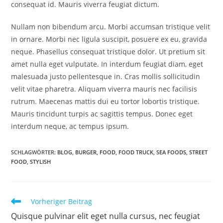
consequat id. Mauris viverra feugiat dictum.
Nullam non bibendum arcu. Morbi accumsan tristique velit
in ornare. Morbi nec ligula suscipit, posuere ex eu, gravida
neque. Phasellus consequat tristique dolor. Ut pretium sit
amet nulla eget vulputate. In interdum feugiat diam, eget
malesuada justo pellentesque in. Cras mollis sollicitudin
velit vitae pharetra. Aliquam viverra mauris nec facilisis
rutrum. Maecenas mattis dui eu tortor lobortis tristique.
Mauris tincidunt turpis ac sagittis tempus. Donec eget
interdum neque, ac tempus ipsum.
SCHLAGWÖRTER
:
BLOG
,
BURGER
,
FOOD
,
FOOD TRUCK
,
SEA FOODS
,
STREET
FOOD
,
STYLISH
Vorheriger Beitrag
Quisque pulvinar elit eget nulla cursus, nec feugiat