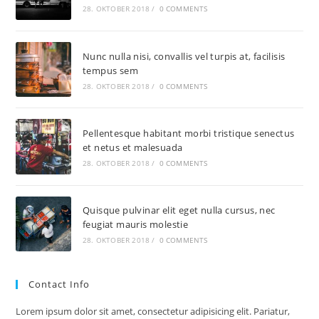
28. OKTOBER 2018
/
0 COMMENTS
Nunc nulla nisi, convallis vel turpis at, facilisis
tempus sem
28. OKTOBER 2018
/
0 COMMENTS
Pellentesque habitant morbi tristique senectus
et netus et malesuada
28. OKTOBER 2018
/
0 COMMENTS
Quisque pulvinar elit eget nulla cursus, nec
feugiat mauris molestie
28. OKTOBER 2018
/
0 COMMENTS
Contact Info
Lorem ipsum dolor sit amet, consectetur adipisicing elit. Pariatur,