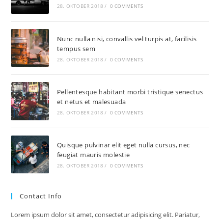
28. OKTOBER 2018
/
0 COMMENTS
Nunc nulla nisi, convallis vel turpis at, facilisis
tempus sem
28. OKTOBER 2018
/
0 COMMENTS
Pellentesque habitant morbi tristique senectus
et netus et malesuada
28. OKTOBER 2018
/
0 COMMENTS
Quisque pulvinar elit eget nulla cursus, nec
feugiat mauris molestie
28. OKTOBER 2018
/
0 COMMENTS
Contact Info
Lorem ipsum dolor sit amet, consectetur adipisicing elit. Pariatur,