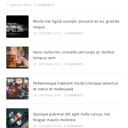
7. FEBRUAR 2020
/
0 COMMENTS
Morbi nec ligula suscipit, posuere ex eu, gravida
neque
28. OKTOBER 2018
/
0 COMMENTS
Nunc nulla nisi, convallis vel turpis at, facilisis
tempus sem
28. OKTOBER 2018
/
0 COMMENTS
Pellentesque habitant morbi tristique senectus
et netus et malesuada
28. OKTOBER 2018
/
0 COMMENTS
Quisque pulvinar elit eget nulla cursus, nec
feugiat mauris molestie
28. OKTOBER 2018
/
0 COMMENTS