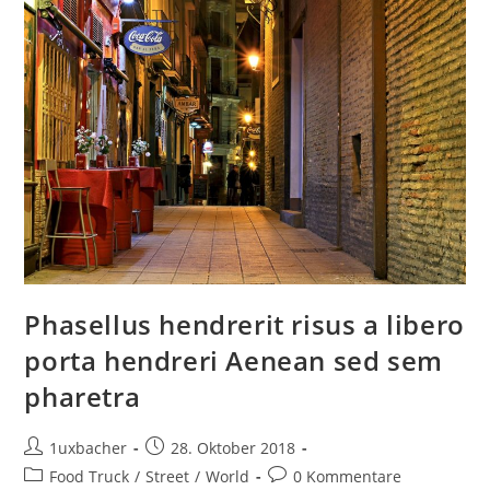
Phasellus hendrerit risus a libero
porta hendreri Aenean sed sem
pharetra
1uxbacher
28. Oktober 2018
Food Truck
/
Street
/
World
0 Kommentare