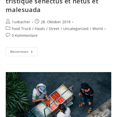
tristique senectus et netus et
malesuada
1uxbacher
28. Oktober 2018
Food Truck
/
Foods
/
Street
/
Uncategorized
/
World
0 Kommentare
Weiterlesen