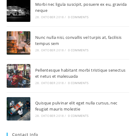
Morbi nec ligula suscipit, posuere ex eu, gravida
neque
28. OKTOBER 2018
/
0 COMMENTS
Nunc nulla nisi, convallis vel turpis at, facilisis
tempus sem
28. OKTOBER 2018
/
0 COMMENTS
Pellentesque habitant morbi tristique senectus
et netus et malesuada
28. OKTOBER 2018
/
0 COMMENTS
Quisque pulvinar elit eget nulla cursus, nec
feugiat mauris molestie
28. OKTOBER 2018
/
0 COMMENTS
Contact Info