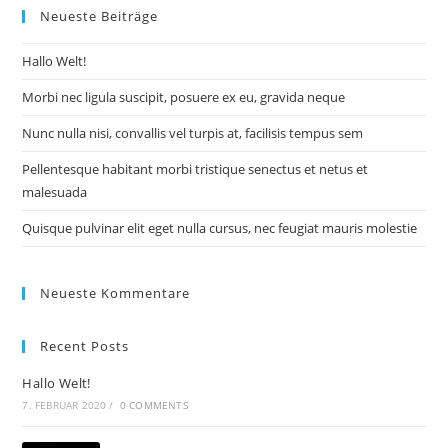
Neueste Beiträge
Hallo Welt!
Morbi nec ligula suscipit, posuere ex eu, gravida neque
Nunc nulla nisi, convallis vel turpis at, facilisis tempus sem
Pellentesque habitant morbi tristique senectus et netus et
malesuada
Quisque pulvinar elit eget nulla cursus, nec feugiat mauris molestie
Neueste Kommentare
Recent Posts
Hallo Welt!
7. FEBRUAR 2020
/
0 COMMENTS