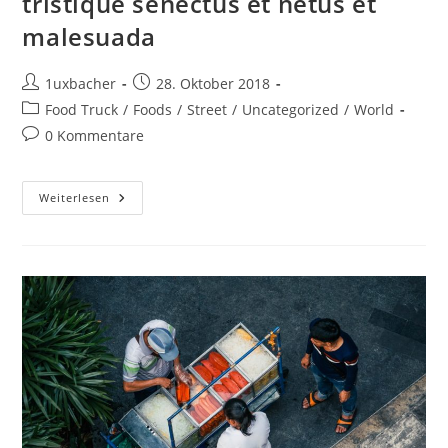
tristique senectus et netus et
malesuada
1uxbacher
28. Oktober 2018
Food Truck
/
Foods
/
Street
/
Uncategorized
/
World
0 Kommentare
Weiterlesen