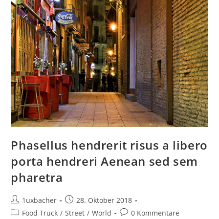
Phasellus hendrerit risus a libero
porta hendreri Aenean sed sem
pharetra
1uxbacher
28. Oktober 2018
Food Truck
/
Street
/
World
0 Kommentare