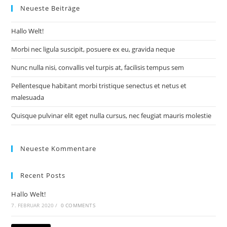
Neueste Beiträge
Hallo Welt!
Morbi nec ligula suscipit, posuere ex eu, gravida neque
Nunc nulla nisi, convallis vel turpis at, facilisis tempus sem
Pellentesque habitant morbi tristique senectus et netus et
malesuada
Quisque pulvinar elit eget nulla cursus, nec feugiat mauris molestie
Neueste Kommentare
Recent Posts
Hallo Welt!
7. FEBRUAR 2020
/
0 COMMENTS