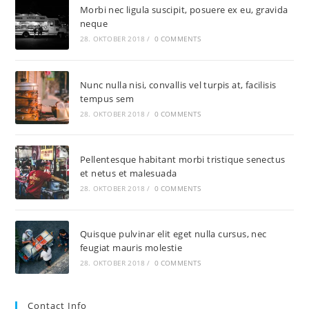
Morbi nec ligula suscipit, posuere ex eu, gravida
neque
28. OKTOBER 2018
/
0 COMMENTS
Nunc nulla nisi, convallis vel turpis at, facilisis
tempus sem
28. OKTOBER 2018
/
0 COMMENTS
Pellentesque habitant morbi tristique senectus
et netus et malesuada
28. OKTOBER 2018
/
0 COMMENTS
Quisque pulvinar elit eget nulla cursus, nec
feugiat mauris molestie
28. OKTOBER 2018
/
0 COMMENTS
Contact Info